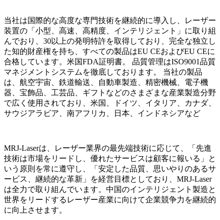
当社は国際的な高度な専門技術を継続的に導入し、レーザー
装置の「小型、高速、高精度、インテリジェント」に取り組
んでおり、30以上の発明特許を取得しており、完全な独立し
た知的財産権を持ち、すべての製品はEU CEおよびEU CEに
合格しています。米国FDA証明書。 品質管理はISO9001品質
マネジメントシステムを徹底しております。 当社の製品
は、航空宇宙、鉄道輸送、自動車製造、精密機械、電子機
器、宝飾品、工芸品、ギフトなどのさまざまな産業製造分野
で広く使用されており、米国、ドイツ、イタリア、カナダ、
サウジアラビア、南アフリカ、日本、インドネシアなど
MRJ-Laserは、レーザー業界の最先端技術に応じて、「先進
技術は市場をリードし、優れたサービスは顧客に報いる」と
いう原則を常に遵守し、「安定した品質、思いやりのあるサ
ービス、継続的な革新」を経営目標としており、MRJ-Laser
は全力で取り組んでいます。中国のインテリジェント製造と
世界をリードするレーザー産業に向けて企業競争力を継続的
に向上させます。