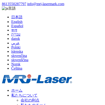
8613550287797
info@mrj-lasermark.com
言語
日本語
English
Español
বাংলা
עברית
dansk
عربي
Polski
íslenska
slovenčina
slovenščina
Norsk
Čeština
ホーム
私たちについて
会社の利点