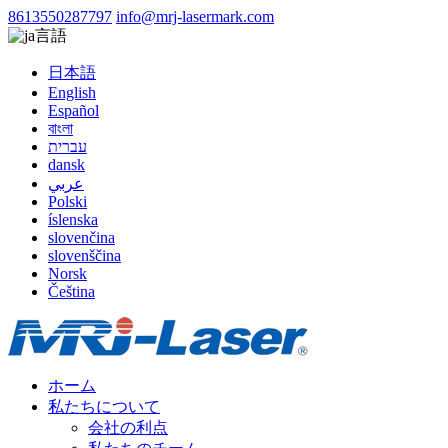
8613550287797
info@mrj-lasermark.com
言語
日本語
English
Español
বাংলা
עברית
dansk
عربي
Polski
íslenska
slovenčina
slovenščina
Norsk
Čeština
ホーム
私たちについて
会社の利点