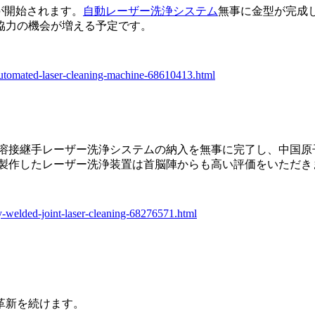
入が開始されます。
自動レーザー洗浄システム
無事に金型が完成
協力の機会が増える予定です。
automated-laser-cleaning-machine-68610413.html
溶接継手レーザー洗浄システムの納入を無事に完了し、中国原
・製作したレーザー洗浄装置は首脳陣からも高い評価をいただき
-welded-joint-laser-cleaning-68276571.html
革新を続けます。