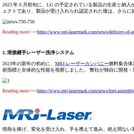
2023 年 6 月初旬に、LG の予定されている製品の生産と納
ェクトであり、製品が受け入れられ認定された後は、さらに
Reading more>>>
https://www.mrj-lasermark.com/news/delivery-of-
2. 溶接継手レーザー洗浄システム
2023年の新年の初めに、
MRJ-レーザーカンパニー
燃料集合体
術指標と全体的な性能を視察しました。 弊社が独自に開発
Reading more>>>
https://www.mrj-lasermark.com/news/fuel-assembly
情熱を捧げ、変化を受け入れ、手を携えて進み、絶え間ない