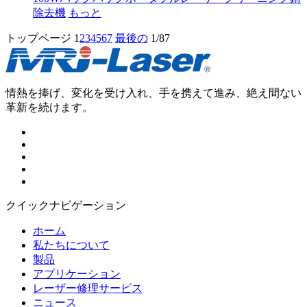
除去機
もっと
トップページ
1
2
3
4
5
6
7
最後の
1/87
情熱を捧げ、変化を受け入れ、手を携えて進み、絶え間ない
革新を続けます。
クイックナビゲーション
ホーム
私たちについて
製品
アプリケーション
レーザー修理サービス
ニュース