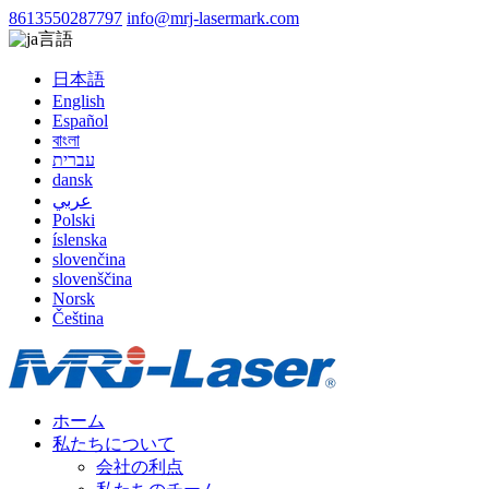
8613550287797
info@mrj-lasermark.com
言語
日本語
English
Español
বাংলা
עברית
dansk
عربي
Polski
íslenska
slovenčina
slovenščina
Norsk
Čeština
ホーム
私たちについて
会社の利点