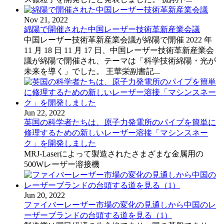
Nov 21, 2022
綿陽で開催された中国レーザー技術革新産業会議
中国レーザー技術革新産業会議が綿陽で開催 2022 年
11 月 18 日 11 月 17 日、中国レーザー技術革新産業会
議が綿陽で開催され、テーマは「科学技術綿陽・光が
未来を導く」でした。 王華栄副書記...
Jun 22, 2022
英国の科学者たちは、原子力発電所のパイプを簡単に
修理するための新しいレーザー溶接「マシンスネー
ク」を開発しました
MRJ-Laserによって製造されたさまざまな金属用の
500Wレーザー溶接機
Jun 20, 2022
ファイバーレーザー市場の変化の見通しから中国のレ
ーザーブランドの台頭する道を見る（1）