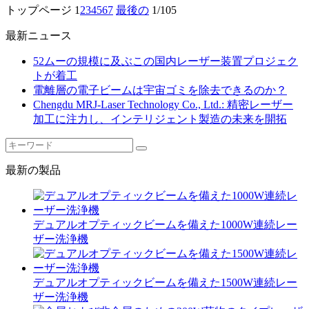
トップページ
1
2
3
4
5
6
7
最後の
1/105
最新ニュース
52ムーの規模に及ぶこの国内レーザー装置プロジェク
トが着工
電離層の電子ビームは宇宙ゴミを除去できるのか？
Chengdu MRJ-Laser Technology Co., Ltd.: 精密レーザー
加工に注力し、インテリジェント製造の未来を開拓
最新の製品
デュアルオプティックビームを備えた1000W連続レー
ザー洗浄機
デュアルオプティックビームを備えた1500W連続レー
ザー洗浄機