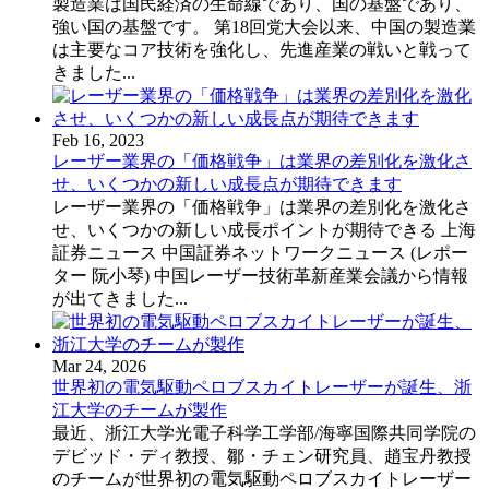
製造業は国民経済の生命線であり、国の基盤であり、
強い国の基盤です。 第18回党大会以来、中国の製造業
は主要なコア技術を強化し、先進産業の戦いと戦って
きました...
Feb 16, 2023
レーザー業界の「価格戦争」は業界の差別化を激化さ
せ、いくつかの新しい成長点が期待できます
レーザー業界の「価格戦争」は業界の差別化を激化さ
せ、いくつかの新しい成長ポイントが期待できる 上海
証券ニュース 中国証券ネットワークニュース (レポー
ター 阮小琴) 中国レーザー技術革新産業会議から情報
が出てきました...
Mar 24, 2026
世界初の電気駆動ペロブスカイトレーザーが誕生、浙
江大学のチームが製作
最近、浙江大学光電子科学工学部/海寧国際共同学院の
デビッド・ディ教授、鄒・チェン研究員、趙宝丹教授
のチームが世界初の電気駆動ペロブスカイトレーザー