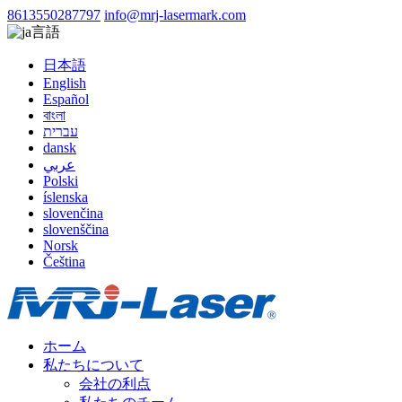
8613550287797
info@mrj-lasermark.com
言語
日本語
English
Español
বাংলা
עברית
dansk
عربي
Polski
íslenska
slovenčina
slovenščina
Norsk
Čeština
ホーム
私たちについて
会社の利点