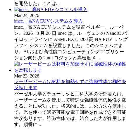
を開発した。これは...
Mar 24, 2026
imec、高NA EUVシステムを導入
imec、高 NA EUV システムを設置 ベルギー、ルーベ
ン、2026 - 3 月 20 日 imec は、ルーヴェンの NanoIC パ
イロット ラインに ASML EXE:5200 高 NA EUV リソグ
ラフィ システムを設置しました。このシステムによ
り、AI および高性能コンピューティング アプリケー
ション向けの 2 nm ロジックと高密度メ...
Mar 23, 2026
レーザービームは材料を加熱せずに強磁性体の極性を
反転します
バーゼル大学とチューリッヒ工科大学の研究者らは、
レーザービームを使用して特殊な強磁性体の極性を変
えることに成功した。将来的には、この方法を使用し
て、光を使って適応可能な電子回路を作成できる可能
性があります。強磁性体では、結合した力が作用しま
す。順番に...